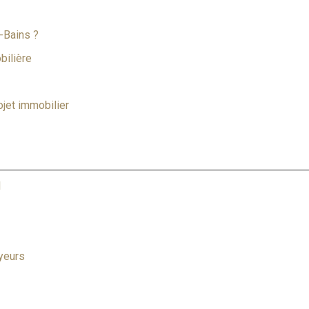
-Bains ?
bilière
ojet immobilier
l
ayeurs