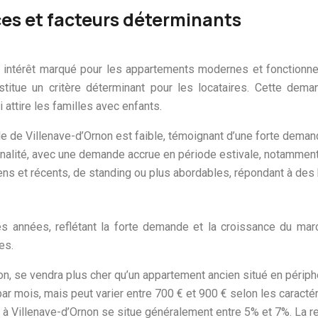
es et facteurs déterminants
 intérêt marqué pour les appartements modernes et fonctionnel
tue un critère déterminant pour les locataires. Cette dem
 attire les familles avec enfants.
le de Villenave-d’Ornon est faible, témoignant d’une forte deman
nalité, avec une demande accrue en période estivale, notamment 
ens et récents, de standing ou plus abordables, répondant à des
s années, reflétant la forte demande et la croissance du marc
es.
on, se vendra plus cher qu’un appartement ancien situé en périphér
ar mois, mais peut varier entre 700 € et 900 € selon les caracté
3 à Villenave-d’Ornon se situe généralement entre 5% et 7%. La r