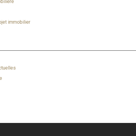
bilière
ojet immobilier
ctuelles
e