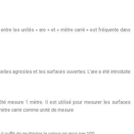
ntre les unités « are » et « mètre carré » est fréquente dans
elles agricoles et les surfaces ouvertes. L’are a été introduite
côté mesure 1 mètre. Il est utilisé pour mesurer les surfaces
 mètre carré comme unité de mesure.
 suffit de multiplier la valeur en ares par 100.