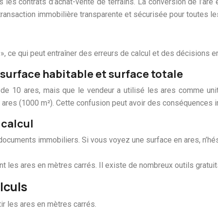
ns les contrats d’achat-vente de terrains. La conversion de l’ar
transaction immobilière transparente et sécurisée pour toutes les
é », ce qui peut entraîner des erreurs de calcul et des décisions 
surface habitable et surface totale
10 ares, mais que le vendeur a utilisé les ares comme unité d
 ares (1000 m²). Cette confusion peut avoir des conséquences impo
 calcul
s documents immobiliers. Si vous voyez une surface en ares, n’hé
 les ares en mètres carrés. Il existe de nombreux outils gratuits 
alculs
ir les ares en mètres carrés.