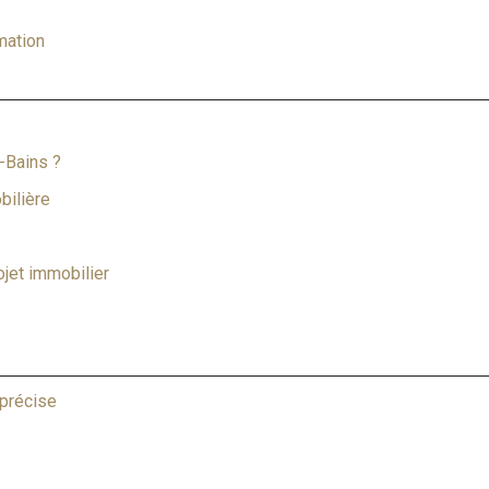
mation
-Bains ?
bilière
ojet immobilier
 précise