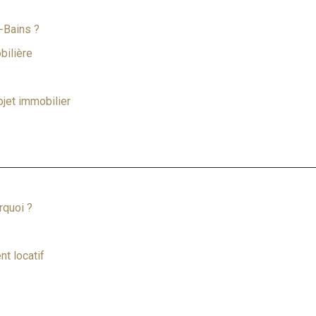
-Bains ?
bilière
ojet immobilier
rquoi ?
t locatif